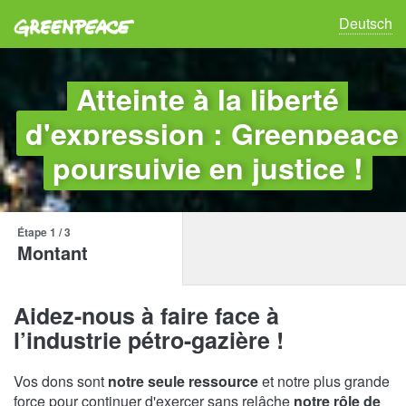
Greenpeace
Deutsch
Atteinte à la liberté
d'expression : Greenpeace
poursuivie en justice !
Étape 1
/ 3
Montant
Aidez-nous à faire face à
l’industrie pétro-gazière !
Vos dons sont
notre seule ressource
et notre plus grande
force pour continuer d'exercer sans relâche
notre rôle de