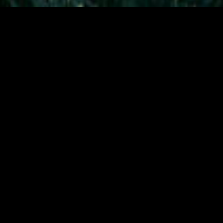
Pourquoi faire un don à Greenpeace ?
En soutenant notre fondation, vous contribuez à agir contre les
pesticides et la pollution, à promouvoir la lutte contre la
déforestation, la protection des océans et à soutenir la transition
énergétique.
En faisant un don vous nous donnez les moyens de dévoiler des
scandales environnementaux, d’agir et de présenter des solutions
concrètes. C’est uniquement grâce à vous que nous pouvons
continuer à être un contre-pouvoir car l’intégralité de nos
ressources viennent des dons des particuliers.
Un don 100 % sécurisé