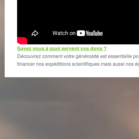
Savez vous à quoi servent vos dons ?
Découvrez comment votre générosité est essentielle po
financer nos expéditions scientifiques mais aussi nos 