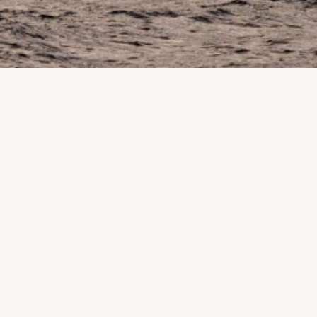
des et la pollution, à promouvoir la lutte contre la déforestation, la pr
ndales environnementaux, d’agir et de présenter des solutions concrè
es dons des particuliers.
 Les informations bancaires nécessaires au traitement de votre don son