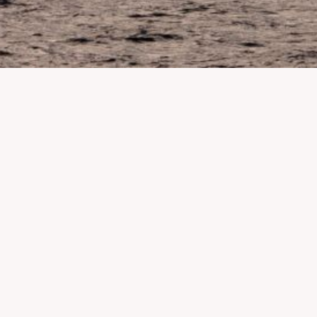
otection des océans et à soutenir la transition énergétique.
tes. C’est uniquement grâce à vous que nous pouvons continuer à
t intégralement sécurisées et ne sont pas conservées sur nos