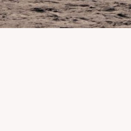
Pourquoi faire un don à Greenpeace ?
En soutenant notre fondation, vous contribuez à agir contre les pestici
En faisant un don vous nous donnez les moyens de dévoiler des sca
être un contre-pouvoir car l’intégralité de nos ressources viennent d
Un don 100 % sécurisé
Notre site est 100% sécurisé et bénéficie de la technologie HTTPS.