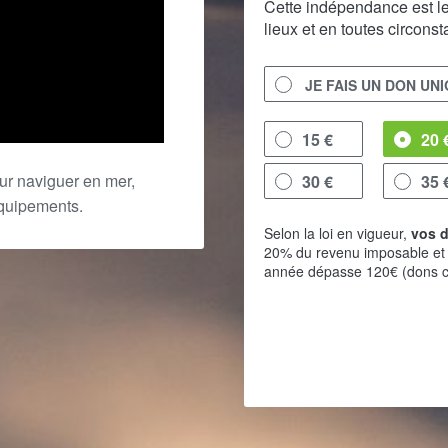
Cette indépendance est l
lieux et en toutes circons
JE FAIS UN DON UN
15 €
20 
ur naviguer en mer,
30 €
35 
équipements.
Selon la loi en vigueur,
vos d
20% du revenu imposable et
année dépasse 120€ (dons c