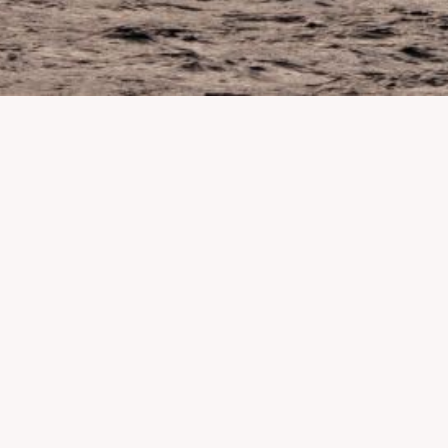
Pourquoi faire un don à Greenpeace ?
En soutenant notre fondation, vous contribuez à agir contre les pestici
En faisant un don vous nous donnez les moyens de dévoiler des sca
être un contre-pouvoir car l’intégralité de nos ressources viennent d
Un don 100 % sécurisé
Notre site est 100% sécurisé et bénéficie de la technologie HTTPS.