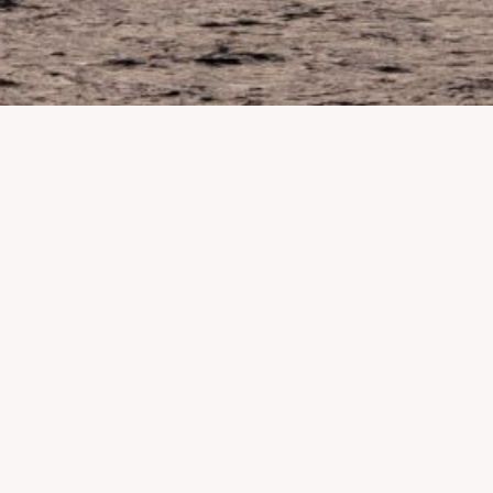
otection des océans et à soutenir la transition énergétique.
tes. C’est uniquement grâce à vous que nous pouvons continuer à
t intégralement sécurisées et ne sont pas conservées sur nos