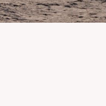
des et la pollution, à promouvoir la lutte contre la déforestation, la pr
ndales environnementaux, d’agir et de présenter des solutions concrè
es dons des particuliers.
 Les informations bancaires nécessaires au traitement de votre don son