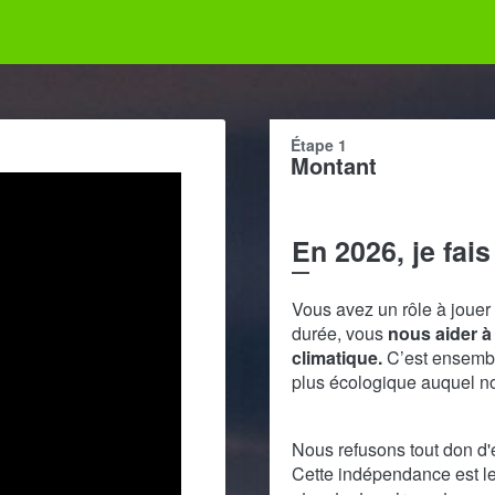
Étape 1
Montant
En 2026, je fai
Vous avez un rôle à jouer
durée, vous
nous aider à 
climatique.
C’est ensemble
plus écologique auquel n
Nous refusons tout don d'e
Cette indépendance est le 