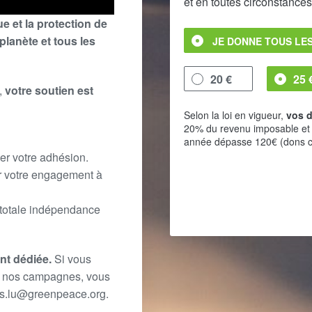
et en toutes circonstances
e et la protection de
planète et tous les
JE DONNE TOUS LES
20 €
25 
,
votre soutien est
Selon la loi en vigueur,
vos d
20% du revenu imposable et
année dépasse 120€ (dons c
er votre adhésion.
r votre engagement à
 totale indépendance
nt dédiée.
Si vous
u nos campagnes, vous
es.lu@greenpeace.org.