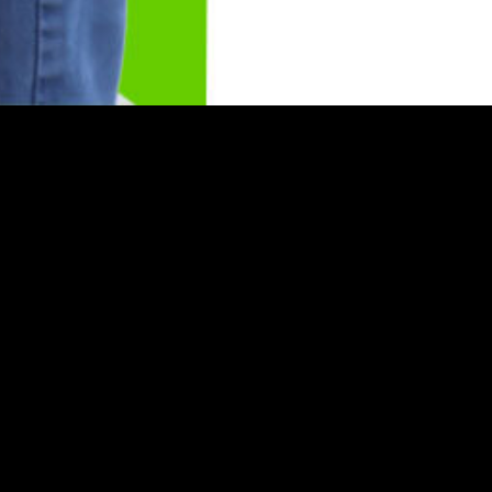
Pourquoi faire un don à Greenpeace ?
En soutenant notre fondation, vous contribuez à agir contre les pestici
En faisant un don vous nous donnez les moyens de dévoiler des sca
être un contre-pouvoir car l’intégralité de nos ressources viennent d
Un don 100 % sécurisé
Notre site est 100% sécurisé et bénéficie de la technologie HTTPS.